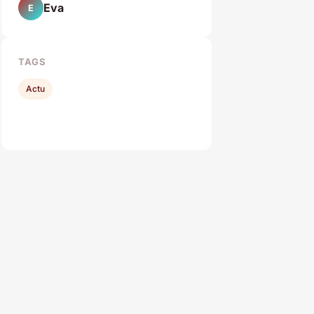
Eva
E
TAGS
Actu